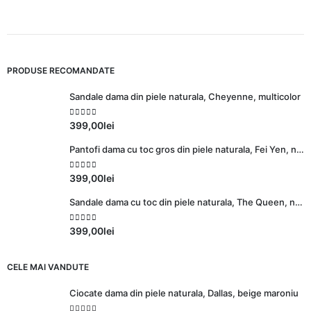
PRODUSE RECOMANDATE
Sandale dama din piele naturala, Cheyenne, multicolor
0
out of 5
399,00
lei
Pantofi dama cu toc gros din piele naturala, Fei Yen, negru
0
out of 5
399,00
lei
Sandale dama cu toc din piele naturala, The Queen, nude inchis
0
out of 5
399,00
lei
CELE MAI VANDUTE
Ciocate dama din piele naturala, Dallas, beige maroniu