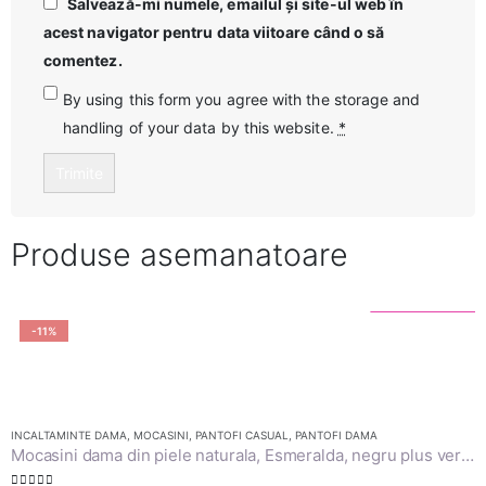
Salvează-mi numele, emailul și site-ul web în
acest navigator pentru data viitoare când o să
comentez.
By using this form you agree with the storage and
handling of your data by this website.
*
Produse asemanatoare
Reducere!
-11%
INCALTAMINTE DAMA
,
MOCASINI
,
PANTOFI CASUAL
,
PANTOFI DAMA
Mocasini dama din piele naturala, Esmeralda, negru plus verde