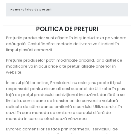
Home
Politica de preturi
POLITICA DE PREȚURI
Prețurile produselor sunt afișate în lei și includ taxa pe valoare
adăugată. Costul fiecărei metode de livrare va fi indicat în
timpul plasării comenzii.
Prețurile produselor pot fi modificate oricând, iar o astfel de
modificare va înlocui orice alte prețuri afișate anterior în
website.
În cazul plăților online, Prestatorul nu este și nu poate fi ţinut
responsabil pentru niciun alt cost suportat de Utilizator în plus
față de preţul produsului achiziţionat incluzând, dar fără a se
limita la, comisioane de transfer ori de conversie valutară
aplicate de către banca emitentă a cardului Utilizatorului, în
cazul în care moneda de emitere a cardului diferă de
moneda în care se efectuează vânzarea.
Livrarea comenzilor se face prin intermediul serviciului de