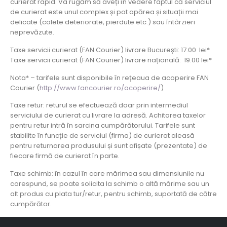
curierat rapid. Va rugăm să aveți în vedere faptul că serviciul
de curierat este unul complex și pot apărea și situații mai
delicate (colete deteriorate, pierdute etc.) sau întârzieri
neprevăzute.
Taxe servicii curierat (FAN Courier) livrare București: 17.00 lei*
Taxe servicii curierat (FAN Courier) livrare națională: 19.00 lei*
Nota* – tarifele sunt disponibile în rețeaua de acoperire FAN
Courier (
http://www.fancourier.ro/acoperire/
)
Taxe retur: returul se efectuează doar prin intermediul
serviciului de curierat cu livrare la adresă. Achitarea taxelor
pentru retur intră în sarcina cumpărătorului. Tarifele sunt
stabilite în funcție de serviciul (firma) de curierat aleasă
pentru returnarea produsului și sunt afișate (prezentate) de
fiecare firmă de curierat în parte.
Taxe schimb: în cazul în care mărimea sau dimensiunile nu
corespund, se poate solicita la schimb o altă mărime sau un
alt produs cu plata tur/retur, pentru schimb, suportată de către
cumpărător.