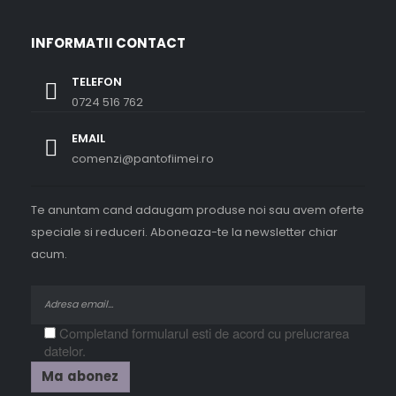
INFORMATII CONTACT
TELEFON
0724 516 762
EMAIL
comenzi@pantofiimei.ro
Te anuntam cand adaugam produse noi sau avem oferte
speciale si reduceri. Aboneaza-te la newsletter chiar
acum.
Completand formularul esti de acord cu prelucrarea
datelor.