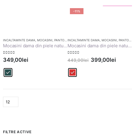
Reducere!
-11%
INCALTAMINTE DAMA
,
MOCASINI
,
PANTOFI CASUAL
INCALTAMINTE DAMA
,
PANTOFI DAMA
,
MOCASINI
,
PANTOFI CASUAL
Mocasini dama din piele naturala, Samara, verde inchis
Mocasini dama din piele naturala, Eve, rosu bizonat
0
out of 5
0
out of 5
349,00
lei
399,00
lei
449,00
lei
FILTRE ACTIVE