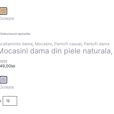
Culoare
Golește
Selectează opțiunile
t
ncaltaminte dama
,
Mocasini
,
Pantofi casual
,
Pantofi dama
Mocasini dama din piele naturala,
r
is
49,00
lei
out of 5
Culoare
onze
Golește
alb
e
dra
: