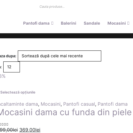
Pantofi dama
Balerini
Sandale
Mocasini
za dupa:
:
8%
Selectează opțiunile
ncaltaminte dama
,
Mocasini
,
Pantofi casual
,
Pantofi dama
Mocasini dama cu funda din piele
99,00
lei
369,00
lei
.00
out of 5