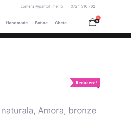
comenzi@pantofiimei.ro
0724 516 762
0
0
Handmade
Botine
Ghete
Reducere!
 naturala, Amora, bronze