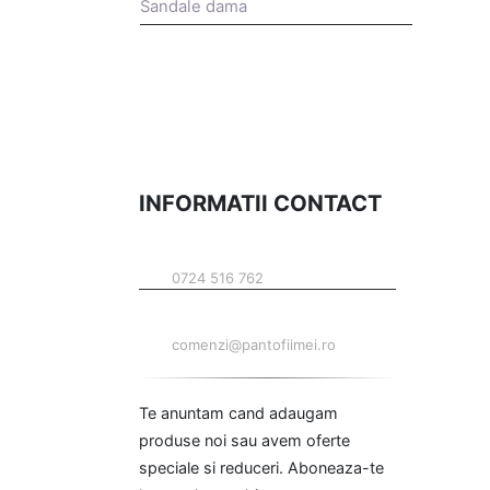
Sandale dama
INFORMATII CONTACT
TELEFON
0724 516 762
EMAIL
comenzi@pantofiimei.ro
Te anuntam cand adaugam
produse noi sau avem oferte
speciale si reduceri. Aboneaza-te