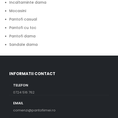
Incaltaminte dama
Mocasini
Pantofi casual
Pantofi cu toc
Pantofi dama
Sandale dama
INFORMATII CONTACT
TELEFON
0724 516 762
EMAIL
comenzi@pantofiimei.ro