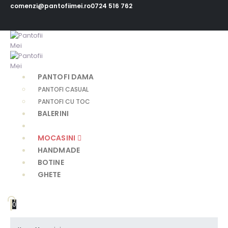
comenzi@pantofiimei.ro
0724 516 762
PANTOFI DAMA
PANTOFI CASUAL
PANTOFI CU TOC
BALERINI
SANDALE
MOCASINI
HANDMADE
BOTINE
GHETE
0
0