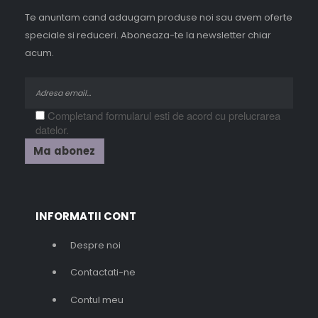
Te anuntam cand adaugam produse noi sau avem oferte
speciale si reduceri. Aboneaza-te la newsletter chiar
acum.
Completand formularul esti de acord cu prelucrarea
datelor.
INFORMATII CONT
Despre noi
Contactati-ne
Contul meu