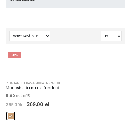
Home
Mocasini
Reducere!
-8%
INCALTAMINTE DAMA
,
MOCASINI
,
PANTOFI CASUAL
,
PANTOFI DAMA
Mocasini dama cu funda din piele naturala, Amora, bronze
5.00
out of 5
369,00
lei
399,00
lei