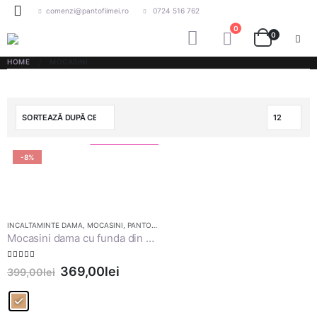
comenzi@pantofiimei.ro
0724 516 762
0
0
HOME
MOCASINI
Reducere!
-8%
INCALTAMINTE DAMA
,
MOCASINI
,
PANTOFI CASUAL
,
PANTOFI DAMA
Mocasini dama cu funda din piele naturala, Amora, bronze
5.00
out of 5
369,00
lei
399,00
lei