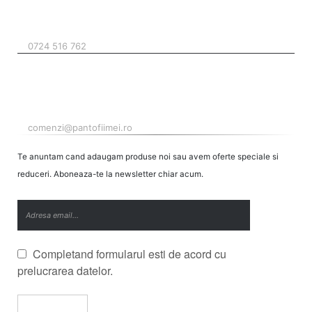
TELEFON
0724 516 762
EMAIL
comenzi@pantofiimei.ro
Te anuntam cand adaugam produse noi sau avem oferte speciale si
reduceri. Aboneaza-te la newsletter chiar acum.
Completand formularul esti de acord cu
prelucrarea datelor.